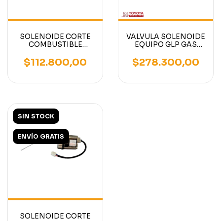
SOLENOIDE CORTE
VALVULA SOLENOIDE
COMBUSTIBLE
EQUIPO GLP GAS
AUTOELEVADOR
AUTOELEVADOR
MOTOR YANMAR
TOYOTA SERIE 8
$112.800,00
$278.300,00
4TNV94,4TNV98,4TNV88
SIN STOCK
ENVÍO GRATIS
SOLENOIDE CORTE