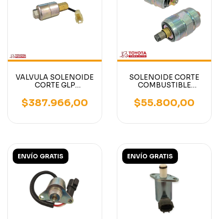
VALVULA SOLENOIDE
SOLENOIDE CORTE
CORTE GLP
COMBUSTIBLE
AUTOELEVADOR
AUTOELEVADOR
TOYOTA MOTOR 4Y
TOYOTA MOTOR 1DZ
$387.966,00
$55.800,00
ENVÍO GRATIS
ENVÍO GRATIS