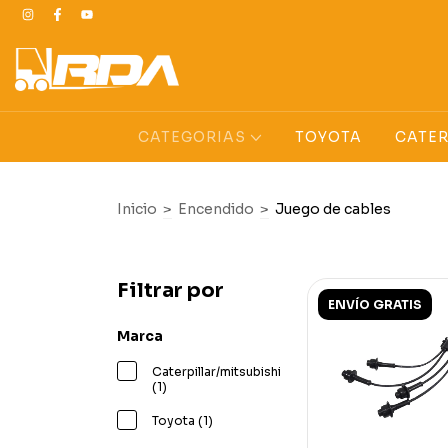
CATEGORIAS
TOYOTA
CATER
Inicio
>
Encendido
>
Juego de cables
Filtrar por
ENVÍO GRATIS
Marca
Caterpillar/mitsubishi
(1)
Toyota (1)