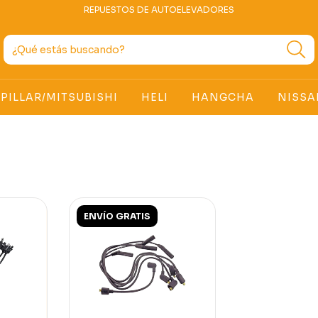
REPUESTOS DE AUTOELEVADORES
PILLAR/MITSUBISHI
HELI
HANGCHA
NISSA
ENVÍO GRATIS