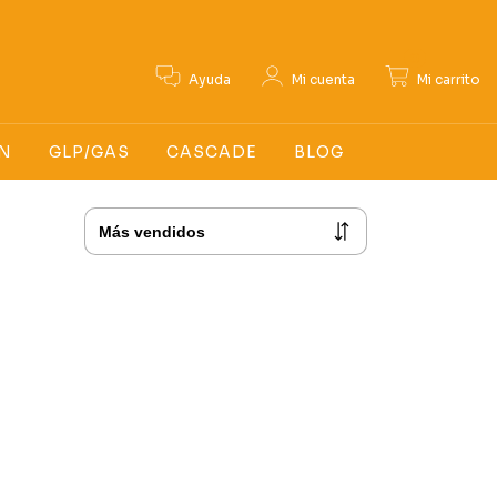
0
Ayuda
Mi cuenta
Mi carrito
N
GLP/GAS
CASCADE
BLOG