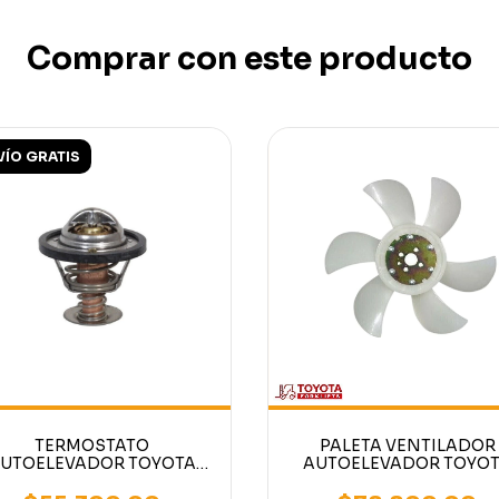
Comprar con este producto
VÍO GRATIS
TERMOSTATO
PALETA VENTILADOR
UTOELEVADOR TOYOTA
AUTOELEVADOR TOYO
MOTOR 4Y
MOTORES 1DZ DIESEL 
NAFTA 4Y