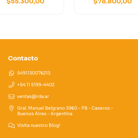
$55.300,00
$78.800,00
Contacto
5491130076213
+54 11 5199-4402
ventas@rda.ar
Gral. Manuel Belgrano 3960 - PB - Caseros -
Buenos Aires - Argentina
Visita nuestro Blog!