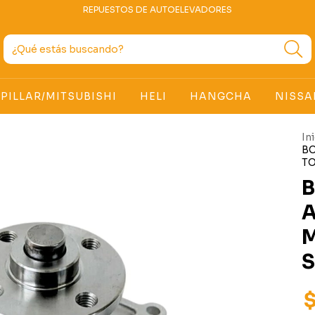
REPUESTOS DE AUTOELEVADORES
PILLAR/MITSUBISHI
HELI
HANGCHA
NISSA
In
B
TO
M
S