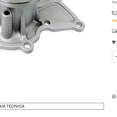
Pr
Ve
🚨
CHA TECNICA