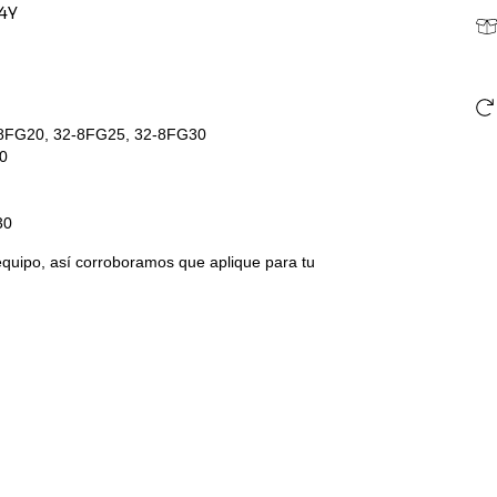
4Y
FG20, 32-8FG25, 32-8FG30
0
30
 equipo, así corroboramos que aplique para tu
.