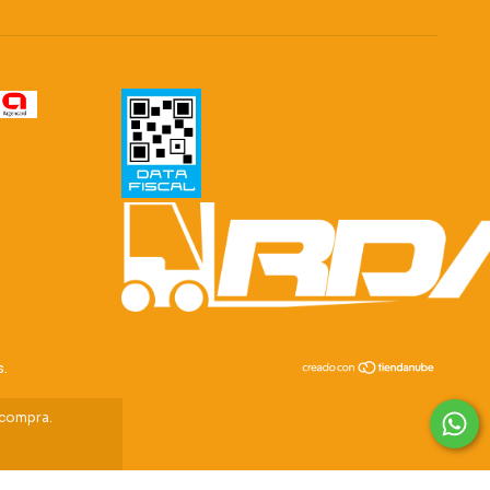
s.
 compra.