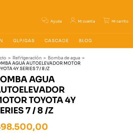
0
Ayuda
Mi cuenta
Mi carrito
N
GLP/GAS
CASCADE
BLOG
icio
>
Refrigeración
>
Bomba de agua
>
OMBA AGUA AUTOELEVADOR MOTOR
YOTA 4Y SERIES 7 / 8 /Z
BOMBA AGUA
AUTOELEVADOR
OTOR TOYOTA 4Y
ERIES 7 / 8 /Z
$98.500,00